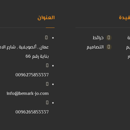
فيدة
العنوان
خرائط
م
التصاميم
عمان , ألصويفية , شارع الامي
ر
بناية رقم 66
0096275853337
info@bemark-jo.com
0096265853337